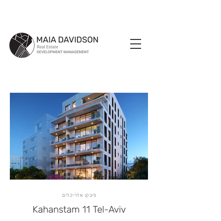
כהנשטם הדמיה חדשה
פיבקו אדריכלים
Kahanstam 11 Tel-Aviv