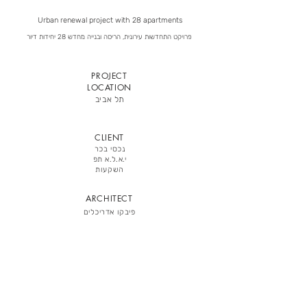
Urban renewal project with 28 apartments
פרויקט התחדשות עירונית, הריסה ובנייה מחדש 28 יחידות דיור
PROJECT
LOCATION
תל אביב
CLIENT
נכסי בכר
י.א.ל.א תפ
השקעות
ARCHITECT
פיבקו אדריכלים
B A C K